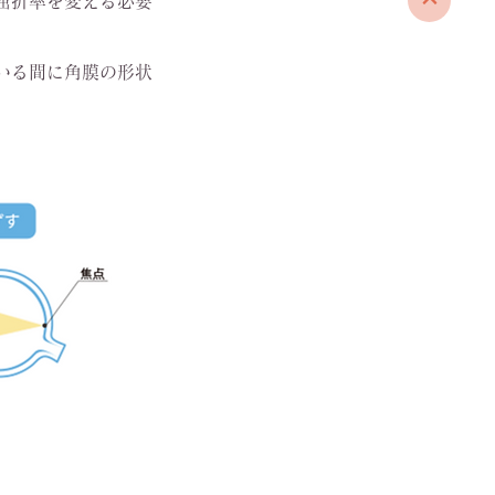
屈折率を変える必要
いる間に角膜の形状
。