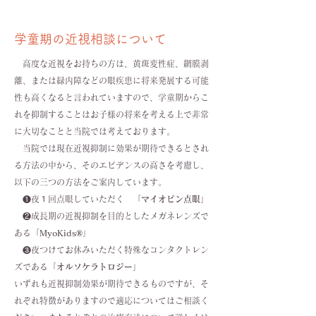
学童期の近視相談について
高度な近視をお持ちの方は、黄斑変性症、網膜剥
離、または緑内障などの眼疾患に将来発展する可能
性も高くなると言われていますので、学童期からこ
れを抑制することはお子様の将来を考える上で非常
に大切なことと当院では考えております。
当院では現在近視抑制に効果が期待できるとされ
る方法の中から、そのエビデンスの高さを考慮し、
以下の三つの方法をご案内しています。
❶夜１回点眼していただく 「
マイオピン点眼
」
❷成長期の近視抑制を目的としたメガネレンズで
ある「
MyoKids®︎
」
❸夜つけてお休みいただく特殊なコンタクトレン
ズである「
オルソケラトロジー
」
いずれも近視抑制効果が期待できるものですが、そ
れぞれ特徴がありますので適応についてはご相談く