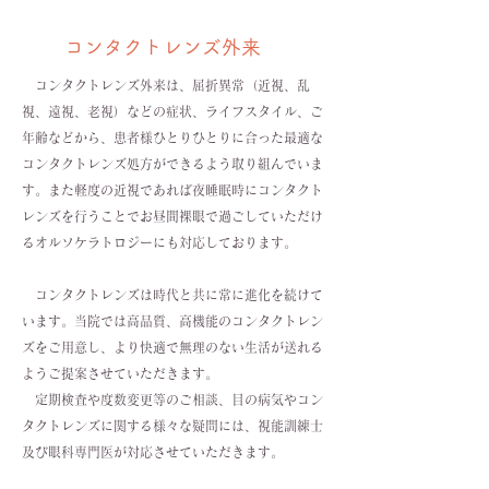
コンタクトレンズ外来
コンタクトレンズ外来は、屈折異常（近視、乱
視、遠視、老視）などの症状、ライフスタイル、ご
年齢などから、患者様ひとりひとりに合った最適な
コンタクトレンズ処方ができるよう取り組んでいま
す。また軽度の近視であれば夜睡眠時にコンタクト
レンズを行うことでお昼間裸眼で過ごしていただけ
るオルソケラトロジーにも対応しております。
コンタクトレンズは時代と共に常に進化を続けて
います。当院では高品質、高機能のコンタクトレン
ズをご用意し、より快適で無理のない生活が送れる
ようご提案させていただきます。
定期検査や度数変更等のご相談、目の病気やコン
タクトレンズに関する様々な疑問には、視能訓練士
及び眼科専門医が対応させていただきます。