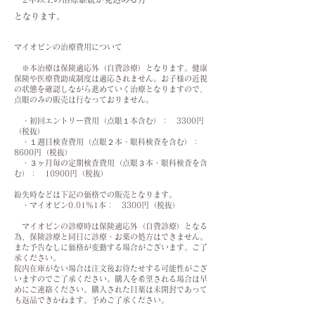
となります。
マイオピンの治療費用について
※本治療は保険適応外（自費診療）となります。健康
保険や医療費助成制度は適応されません。お子様の近視
の状態を確認しながら進めていく治療となりますので、
点眼のみの販売は行なっておりません。
・初回エントリー費用（点眼１本含む）： 3300円
（税抜）
・１週目検査費用（点眼２本・眼科検査を含む）：
8600円（税抜）
・３ヶ月毎の定期検査費用（点眼３本・眼科検査を含
む）： 10900円（税抜）
紛失時などは下記の価格での販売となります。
・マイオピン0.01％1本： 3300円（税抜）
マイオピンの診療時は保険適応外（自費診療）となる
為、保険診療と同日に診療・お薬の処方はできません。
また予告なしに価格が変動する場合がございます。ご了
承ください。
院内在庫がない場合は注文後お待たせする可能性がござ
いますのでご了承ください。購入を希望される場合は早
めにご連絡ください。購入された目薬は未開封であって
も返品できかねます。予めご了承ください。