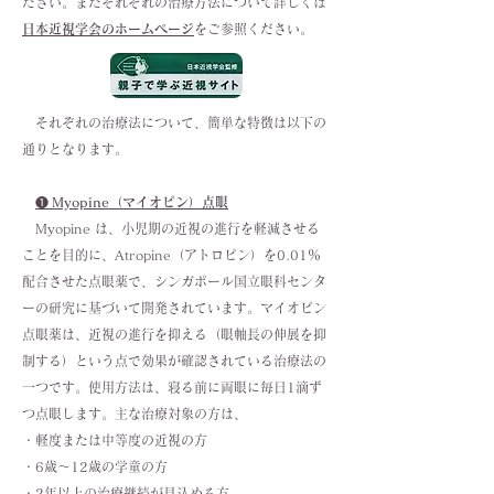
ださい。またそれぞれの治療方法について詳しくは
日本近視学会のホームページ
をご参照ください。
​ それぞれの治療法について、簡単な特徴は以下の
通りとなります。
❶
Myopine（マイオピン）点眼
Myopine は、小児期の近視の進行を軽減させる
ことを目的に、Atropine（アトロピン）を0.01％
配合させた点眼薬で、シンガポール国立眼科センタ
ーの研究に基づいて開発されています。マイオピン
点眼薬は、近視の進行を抑える（眼軸長の伸展を抑
制する）という点で効果が確認されている治療法の
一つです。使用方法は、寝る前に両眼に毎日1滴ず
つ点眼します。主な治療対象の方は、
・軽度または中等度の近視の方
・6歳～12歳の学童の方
・2年以上の治療継続が見込める方