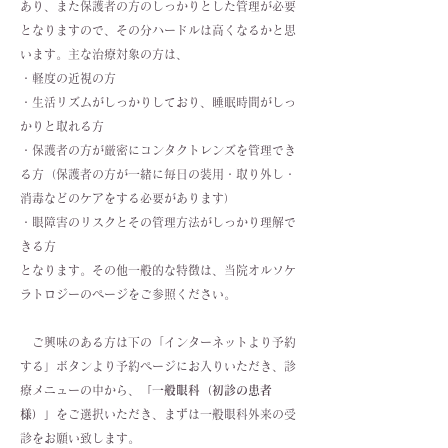
あり、また保護者の方のしっかりとした管理が必要
となりますので、その分ハードルは高くなるかと思
います。主な治療対象の方は、
・軽度の近視の方
・生活リズムがしっかりしており、睡眠時間がしっ
かりと取れる方
・保護者の方が厳密にコンタクトレンズを管理でき
る方（保護者の方が一緒に毎日の装用・取り外し・
消毒などのケアをする必要があります）
​・眼障害のリスクとその管理方法がしっかり理解で
きる方
​となります。その他一般的な特徴は、当院オルソケ
ラトロジーのページをご参照ください。
ご興味のある方は下の「インターネットより予約
する」ボタンより予約ページにお入りいただき、診
療メニューの中から、
「一般眼科（初診の患者
様）」
をご選択いただき、まずは一般眼科外来の受
診をお願い致します。