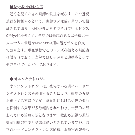
❷
MyoKids®︎レンズ
近くを見るときの調節の負担を減らすことで近視
進行を抑制するという、調節ラグ理論に基づいて設
計されており、ZEISS社から発売されているレンズ
がMyoKids®︎です。当院では適応のあるお子様お一
人お一人に最適なMyoKids®︎用の処方せんを作成し
ております。現在浜松でこのレンズを扱える眼鏡店
は限られており、当院ではしっかりと連携をとって
処方させていただいております。
❸
オルソケラトロジー
​ オルソケラトロジーは、夜寝ている間にハードコ
ンタクトレンズを装用することにより、軽度の近視
を矯正する方法ですが、学童期における近視の進行
を抑制する効果が多数報告されており、世界的に行
われている治療方法となります。数ある近視の進行
抑制治療の中でも効果は高いとされていますが、通
常のハードコンタクトレンズ同様、眼障害の報告も