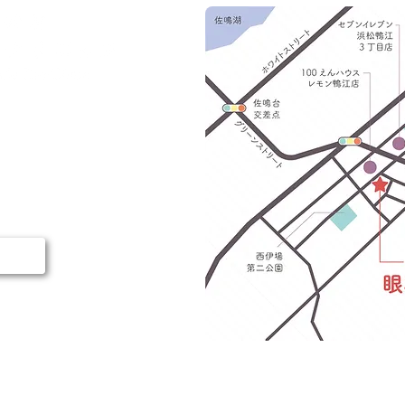
区鴨江2-56-5
750